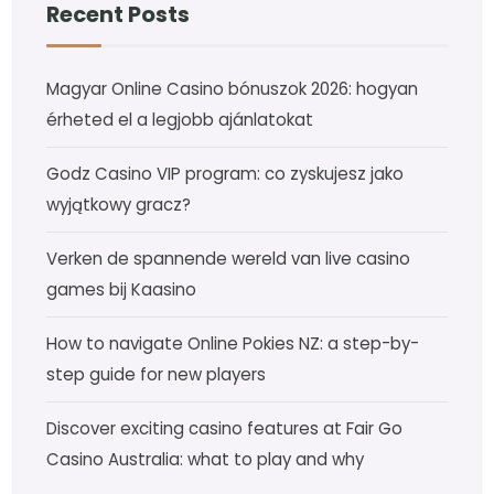
Recent Posts
Magyar Online Casino bónuszok 2026: hogyan
érheted el a legjobb ajánlatokat
Godz Casino VIP program: co zyskujesz jako
wyjątkowy gracz?
Verken de spannende wereld van live casino
games bij Kaasino
How to navigate Online Pokies NZ: a step-by-
step guide for new players
Discover exciting casino features at Fair Go
Casino Australia: what to play and why