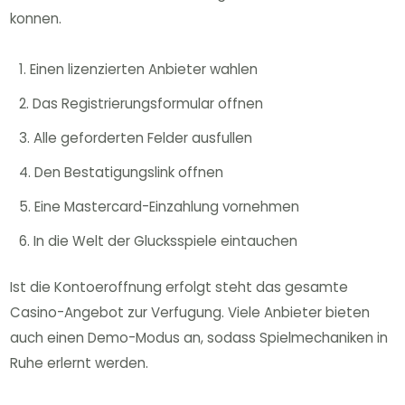
konnen.
Einen lizenzierten Anbieter wahlen
Das Registrierungsformular offnen
Alle geforderten Felder ausfullen
Den Bestatigungslink offnen
Eine Mastercard-Einzahlung vornehmen
In die Welt der Glucksspiele eintauchen
Ist die Kontoeroffnung erfolgt steht das gesamte
Casino-Angebot zur Verfugung. Viele Anbieter bieten
auch einen Demo-Modus an, sodass Spielmechaniken in
Ruhe erlernt werden.