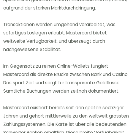
aufgrund der starken Marktdurchdringung.
Transaktionen werden umgehend verarbeitet, was
sofortiges Loslegen erlaubt. Mastercard bietet
weltweite Verfugbarkeit, und uberzeugt durch
nachgewiesene Stabilitat.
Im Gegensatz zu reinen Online-Wallets fungiert
Mastercard als direkte Brucke zwischen Bank und Casino.
Das spart Zeit und sorgt fur transparente Geldflusse.
Samtliche Buchungen werden zeitnah dokumentiert.
Mastercard existiert bereits seit den spaten sechziger
Jahren und gehort mittlerweile zu den weltweit grossten
Zahlungssystemen. Die Karte ist uber alle bedeutenden
Schweizer Banken erhaltlich. Diese breite Verfugbarkeit