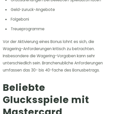
Geld-zuruck-Angebote
Folgeboni
Treueprogramme
Vor der Aktivierung eines Bonus lohnt es sich, die
Wagering-Anforderungen kritisch zu betrachten.
Insbesondere die Wagering-Vorgaben kann sehr
unterschiedlich sein. Branchenubliche Anforderungen
umfassen das 30- bis 40-fache des Bonusbetrags.
Beliebte
Glucksspiele mit
Mastercard