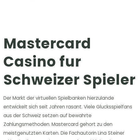
Mastercard
Casino fur
Schweizer Spieler
Der Markt der virtuellen Spielbanken hierzulande
entwickelt sich seit Jahren rasant. Viele Glucksspielfans
aus der Schweiz setzen auf bewahrte
Zahlungsmethoden. Mastercard gehort zu den
meistgenutzten Karten. Die Fachautorin Lina Steiner