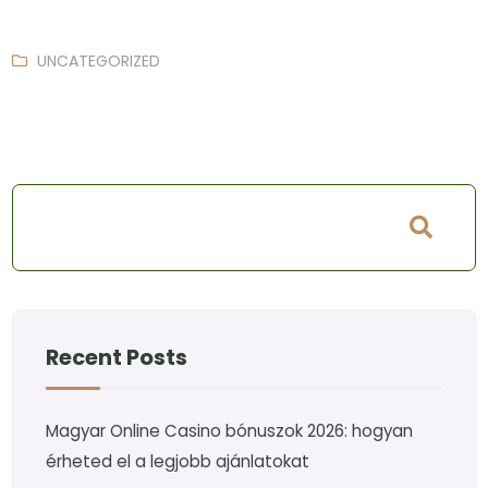
UNCATEGORIZED
Recent Posts
Magyar Online Casino bónuszok 2026: hogyan
érheted el a legjobb ajánlatokat