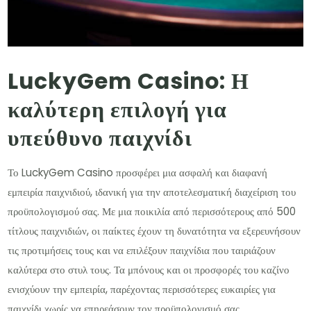
LuckyGem Casino: Η
καλύτερη επιλογή για
υπεύθυνο παιχνίδι
Το LuckyGem Casino προσφέρει μια ασφαλή και διαφανή
εμπειρία παιχνιδιού, ιδανική για την αποτελεσματική διαχείριση του
προϋπολογισμού σας. Με μια ποικιλία από περισσότερους από 500
τίτλους παιχνιδιών, οι παίκτες έχουν τη δυνατότητα να εξερευνήσουν
τις προτιμήσεις τους και να επιλέξουν παιχνίδια που ταιριάζουν
καλύτερα στο στυλ τους. Τα μπόνους και οι προσφορές του καζίνο
ενισχύουν την εμπειρία, παρέχοντας περισσότερες ευκαιρίες για
παιχνίδι χωρίς να επηρεάσουν τον προϋπολογισμό σας.