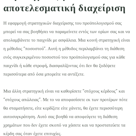
αποτελεσματική διαχείριση
Η εφαρμογή στρατηγικών διαχείρισης του προϋπολογισμού σας
μπορεί να σας βοηθήσει να παραμείνετε εντός των ορίων σας και να
απολαμβάνετε το παιχνίδι με ασφάλεια. Μια κοινή στρατηγική είναι
η μέθοδος “ποσοστού”. Αυτή η μέθοδος περιλαμβάνει τη διάθεση
ενός συγκεκριμένου ποσοστού του προϋπολογισμού σας για κάθε
παιχνίδι ή κάθε στροφή, διασφαλίζοντας ότι δεν θα ξοδέψετε
περισσότερα από όσα μπορείτε να αντέξετε.
Μια άλλη στρατηγική είναι να καθορίσετε “στόχους κέρδους” και
“στόχους απώλειας”. Με το να αποφασίσετε εκ των προτέρων πότε
θα σταματήσετε, είτε κερδίζετε είτε χάνετε, θα έχετε περισσότερη
αυτοσυγκράτηση. Αυτό σας βοηθά να αποφεύγετε τη διάθεση
χρημάτων που δεν έχετε σκοπό να χάσετε και να προστατεύετε τα
κέρδη σας όταν έχετε επιτυχίες.