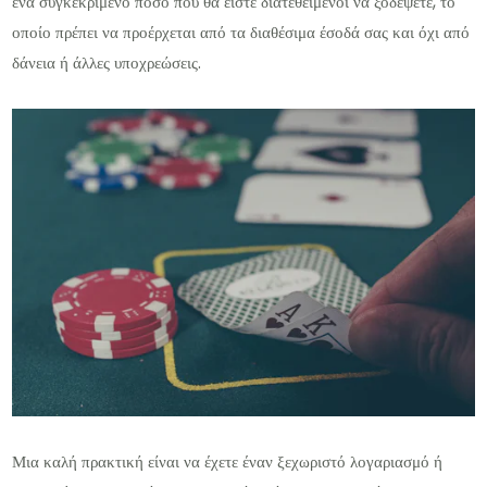
ένα συγκεκριμένο ποσό που θα είστε διατεθειμένοι να ξοδέψετε, το
οποίο πρέπει να προέρχεται από τα διαθέσιμα έσοδά σας και όχι από
δάνεια ή άλλες υποχρεώσεις.
Μια καλή πρακτική είναι να έχετε έναν ξεχωριστό λογαριασμό ή