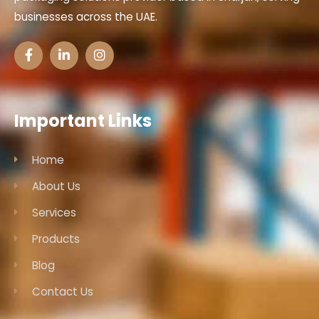
businesses across the UAE.
Important Links
Home
About Us
Services
Products
Blog
Contact Us