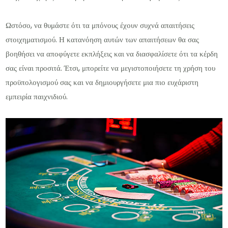
Ωστόσο, να θυμάστε ότι τα μπόνους έχουν συχνά απαιτήσεις
στοιχηματισμού. Η κατανόηση αυτών των απαιτήσεων θα σας
βοηθήσει να αποφύγετε εκπλήξεις και να διασφαλίσετε ότι τα κέρδη
σας είναι προσιτά. Έτσι, μπορείτε να μεγιστοποιήσετε τη χρήση του
προϋπολογισμού σας και να δημιουργήσετε μια πιο ευχάριστη
εμπειρία παιχνιδιού.