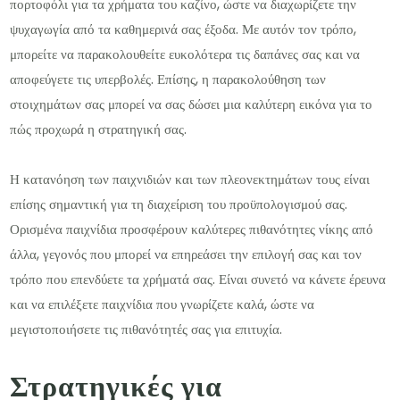
πορτοφόλι για τα χρήματα του καζίνο, ώστε να διαχωρίζετε την
ψυχαγωγία από τα καθημερινά σας έξοδα. Με αυτόν τον τρόπο,
μπορείτε να παρακολουθείτε ευκολότερα τις δαπάνες σας και να
αποφεύγετε τις υπερβολές. Επίσης, η παρακολούθηση των
στοιχημάτων σας μπορεί να σας δώσει μια καλύτερη εικόνα για το
πώς προχωρά η στρατηγική σας.
Η κατανόηση των παιχνιδιών και των πλεονεκτημάτων τους είναι
επίσης σημαντική για τη διαχείριση του προϋπολογισμού σας.
Ορισμένα παιχνίδια προσφέρουν καλύτερες πιθανότητες νίκης από
άλλα, γεγονός που μπορεί να επηρεάσει την επιλογή σας και τον
τρόπο που επενδύετε τα χρήματά σας. Είναι συνετό να κάνετε έρευνα
και να επιλέξετε παιχνίδια που γνωρίζετε καλά, ώστε να
μεγιστοποιήσετε τις πιθανότητές σας για επιτυχία.
Στρατηγικές για