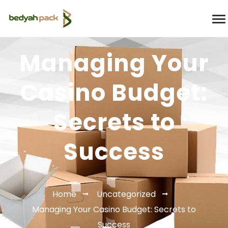
Managing Your
Casino Budget:
Secrets to
Success
Home
Uncategorized
Managing Your Casino Budget: Secrets to
Success