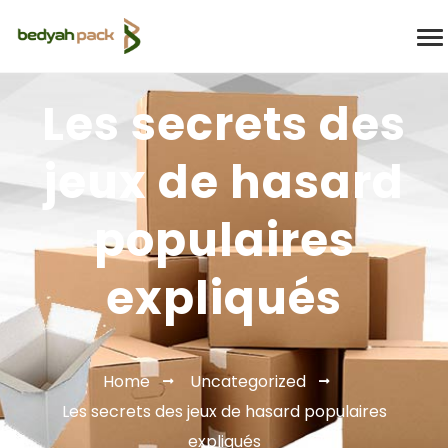
Les secrets des
jeux de hasard
populaires
expliqués
Home
Uncategorized
Les secrets des jeux de hasard populaires
expliqués