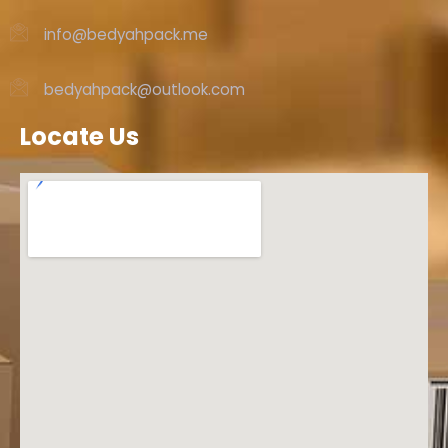
info@bedyahpack.me
bedyahpack@outlook.com
Locate Us