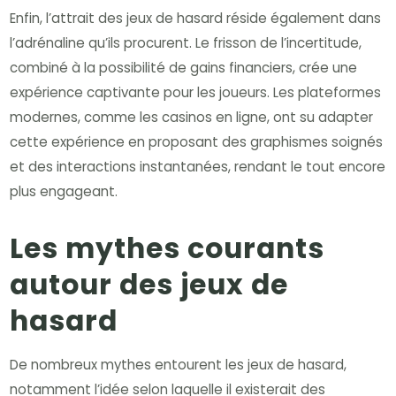
Enfin, l’attrait des jeux de hasard réside également dans
l’adrénaline qu’ils procurent. Le frisson de l’incertitude,
combiné à la possibilité de gains financiers, crée une
expérience captivante pour les joueurs. Les plateformes
modernes, comme les casinos en ligne, ont su adapter
cette expérience en proposant des graphismes soignés
et des interactions instantanées, rendant le tout encore
plus engageant.
Les mythes courants
autour des jeux de
hasard
De nombreux mythes entourent les jeux de hasard,
notamment l’idée selon laquelle il existerait des