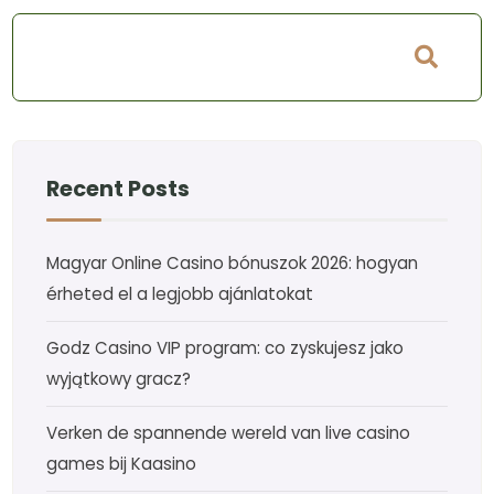
Recent Posts
Magyar Online Casino bónuszok 2026: hogyan
érheted el a legjobb ajánlatokat
Godz Casino VIP program: co zyskujesz jako
wyjątkowy gracz?
Verken de spannende wereld van live casino
games bij Kaasino