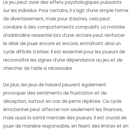
Le jeu peut avoir des effets psychologiques puissants
sur les individus. Pour certains, il s’agit d’une simple forme
de divertissement, mais pour d’autres, cela peut
conduire à des comportements compulsifs. La montée
d’adrénaline ressentie lors d’une victoire peut renforcer
le désir de jouer encore et encore, entraînant ainsi un
cycle difficile à briser. Il est essentiel pour les joueurs de
reconnaître les signes d’une dépendance au jeu et de
chercher de l’aide si nécessaire.
De plus, les jeux de hasard peuvent également
provoquer des sentiments de frustration et de
déception, surtout en cas de perte répétée. Ce cycle
émotionnel peut affecter non seulement les finances,
mais aussi la santé mentale des joueurs. Il est crucial de
jouer de manière responsable, en fixant des limites et en