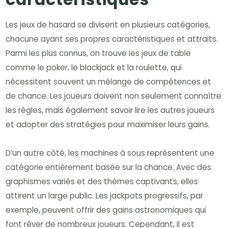
Les jeux de hasard se divisent en plusieurs catégories,
chacune ayant ses propres caractéristiques et attraits.
Parmi les plus connus, on trouve les jeux de table
comme le poker, le blackjack et la roulette, qui
nécessitent souvent un mélange de compétences et
de chance. Les joueurs doivent non seulement connaître
les règles, mais également savoir lire les autres joueurs
et adopter des stratégies pour maximiser leurs gains.
D’un autre côté, les machines à sous représentent une
catégorie entièrement basée sur la chance. Avec des
graphismes variés et des thèmes captivants, elles
attirent un large public. Les jackpots progressifs, par
exemple, peuvent offrir des gains astronomiques qui
font rêver de nombreux joueurs. Cependant, il est