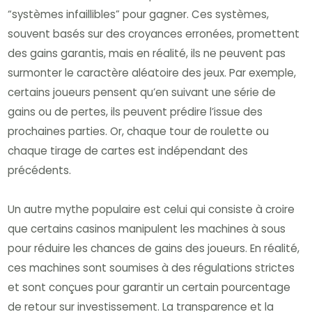
“systèmes infaillibles” pour gagner. Ces systèmes,
souvent basés sur des croyances erronées, promettent
des gains garantis, mais en réalité, ils ne peuvent pas
surmonter le caractère aléatoire des jeux. Par exemple,
certains joueurs pensent qu’en suivant une série de
gains ou de pertes, ils peuvent prédire l’issue des
prochaines parties. Or, chaque tour de roulette ou
chaque tirage de cartes est indépendant des
précédents.
Un autre mythe populaire est celui qui consiste à croire
que certains casinos manipulent les machines à sous
pour réduire les chances de gains des joueurs. En réalité,
ces machines sont soumises à des régulations strictes
et sont conçues pour garantir un certain pourcentage
de retour sur investissement. La transparence et la