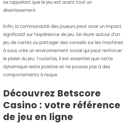
se rappelant que le jeu est avant tout un
divertissement.
Enfin, la communauté des joueurs peut avoir un impact
significatif sur l’expérience de jeu. Se réunir autour d’un
jeu de cartes ou partager des conseils sur les machines
à sous crée un environnement social qui peut renforcer
le plaisir du jeu. Toutefois, il est essentiel que cette
dynamique reste positive et ne pousse pas à des
comportements à risque.
Découvrez Betscore
Casino : votre référence
de jeu en ligne