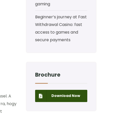
gaming
Beginner’s journey at Fast
Withdrawal Casino: fast
access to games and
secure payments
Brochure
sel. A
Download Now
rra, hogy
yt