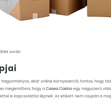
játék során
pjai
 hagyományos, akár online környezetről, fontos, hogy ti
emes megemlíteni, hogy a
Casea Casino
egy nagyszerű vála
zettel is kapcsolatba lépnek. Az etikett nem csupán a ma