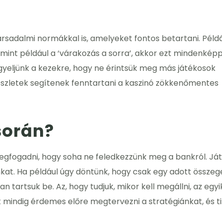
sadalmi normákkal is, amelyeket fontos betartani. Példá
 mint például a ‘várakozás a sorra’, akkor ezt mindenkép
igyeljünk a kezekre, hogy ne érintsük meg más játékosok
 részletek segítenek fenntartani a kaszinó zökkenőmentes
során?
egfogadni, hogy soha ne feledkezzünk meg a bankról. Já
inkat. Ha például úgy döntünk, hogy csak egy adott összeg
n tartsuk be. Az, hogy tudjuk, mikor kell megállni, az egyi
 mindig érdemes előre megtervezni a stratégiánkat, és t