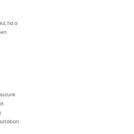
ul, ha a
pen
tsszunk
et
k
isztában