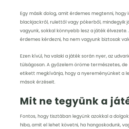
Egy másik dolog, amit érdemes megtenni, hogy
blackjackről, rulettől vagy pókerből, mindegyik
vagyunk, sokkal könnyebb lesz a játék élvezete.
érdemes kérdezni, ha nem vagyunk biztosak va
Ezen kívül, ha valaki a játék során nyer, az ud
túlságosan. A győzelem öröme természetes, de fo
etikett megkívánja, hogy a nyereményünket a leh
mások érzéseit.
Mit ne tegyünk a ját
Fontos, hogy tisztában legyünk azokkal a dolgokk
hiba, amit el lehet követni, ha hangoskodunk, vag