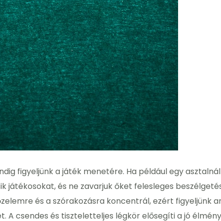
dig figyeljünk a játék menetére. Ha például egy asztalnál
ik játékosokat, és ne zavarjuk őket felesleges beszélgetés
őzelemre és a szórakozásra koncentrál, ezért figyeljünk a
et. A csendes és tiszteletteljes légkör elősegíti a jó élmén