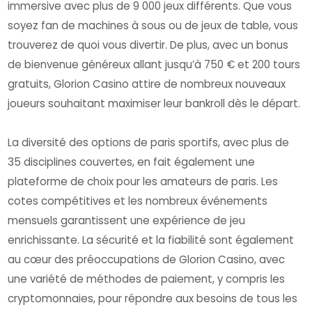
immersive avec plus de 9 000 jeux différents. Que vous
soyez fan de machines à sous ou de jeux de table, vous
trouverez de quoi vous divertir. De plus, avec un bonus
de bienvenue généreux allant jusqu’à 750 € et 200 tours
gratuits, Glorion Casino attire de nombreux nouveaux
joueurs souhaitant maximiser leur bankroll dès le départ.
La diversité des options de paris sportifs, avec plus de
35 disciplines couvertes, en fait également une
plateforme de choix pour les amateurs de paris. Les
cotes compétitives et les nombreux événements
mensuels garantissent une expérience de jeu
enrichissante. La sécurité et la fiabilité sont également
au cœur des préoccupations de Glorion Casino, avec
une variété de méthodes de paiement, y compris les
cryptomonnaies, pour répondre aux besoins de tous les